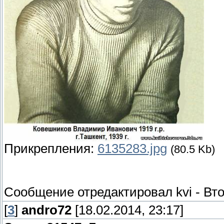
Прикрепления:
6135283.jpg
(80.5 Kb)
Сообщение отредактировал
kvi
-
Вто
[
3
]
andro72
[18.02.2014, 23:17]