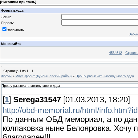
[
Николина пристань
]
Форма входа
Логин:
Пароль:
запомнить
Забыл
Меню сайта
4534512
Строит
Страница
1
из
1
1
Форум
»
Миус-фронт (Куйбышевский район)
»
Прошу разыскать могилу моего деда
Прошу разыскать могилу моего деда
[
1
]
Serega31547
[01.03.2013, 18:20]
http://obd-memorial.ru/html/info.htm?
По данным ОБД мемориал, а по дан
колпаковка ныне Белояровка. Хочу 
благодарен!!!