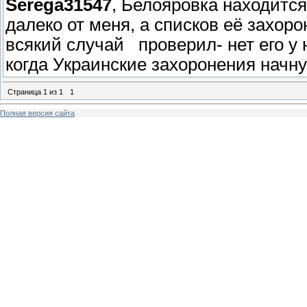
Serega31547
, Белояровка находится
далеко от меня, а списков её захор
всякий случай проверил- нет его у
когда Украинские захоронения начн
Страница
1
из
1
1
Полная версия сайта