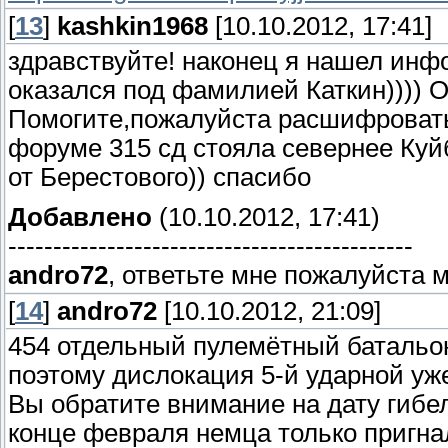
[
13
]
kashkin1968
[10.10.2012, 17:41]
здравствуйте! наконец я нашел ин
оказался под фамилией Каткин)))) О
Помогите,пожалуйста расшифровать 
форуме 315 сд стояла севернее Куй
от Берестового)) спасибо
Добавлено
(10.10.2012, 17:41)
---------------------------------------------
andro72
, ответьте мне пожалуйста 
[
14
]
andro72
[10.10.2012, 21:09]
454 отдельный пулемётный батальон 
поэтому дислокация 5-й ударной уж
Вы обратите внимание на дату гибел
конце февраля немца только пригнал