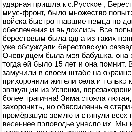
ударная пришла к с.Русское , Берес
миус-фронт, было множество попыто
войска быстро гнавшие немца по до
обеспечения и выдохлись. Все поп
берестовым была одна из таких поп
уже обсуждали берестовскую разведк
Очевидцем была моя бабушка, она в
тогда ей было 15 лет и она помнит.
замучили в своём штабе на окраине
прихоронили жители села и только 
эвакуации из Успенки, перезахорони
более трагична! Зима стояла лютая
захоронить, но обессиленные стари
промёрзшую землю и стянули всех п
весеннее половодье унесло их. Мы 