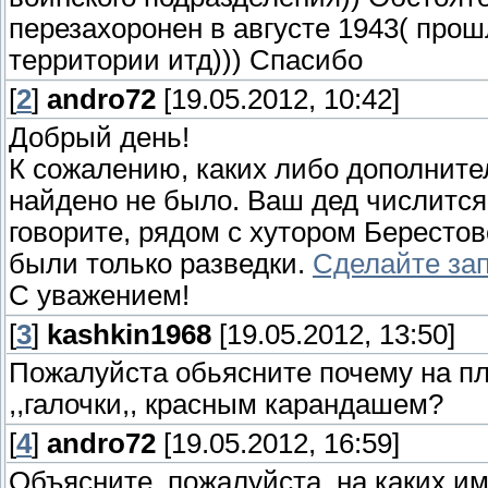
перезахоронен в августе 1943( про
территории итд))) Спасибо
[
2
]
andro72
[19.05.2012, 10:42]
Добрый день!
К сожалению, каких либо дополнит
найдено не было. Ваш дед числится 
говорите, рядом с хутором Берестовс
были только разведки.
Сделайте за
С уважением!
[
3
]
kashkin1968
[19.05.2012, 13:50]
Пожалуйста обьясните почему на пли
,,галочки,, красным карандашем?
[
4
]
andro72
[19.05.2012, 16:59]
Объясните, пожалуйста, на каких им