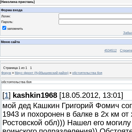
[
Николина пристань
]
Форма входа
Логин:
Пароль:
запомнить
Забыл
Меню сайта
4534512
Строит
Страница
1
из
1
1
Форум
»
Миус-фронт (Куйбышевский район)
»
обстоятельства боя
обстоятельства боя
[
1
]
kashkin1968
[18.05.2012, 13:01]
мой дед Кашкин Григорий Фомич сог
1943 и похоронен в балке в 2х км о
Ростовской обл))) Нашел его могилу 
воинского подразделения)) Обстояте