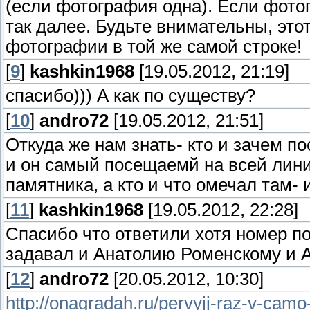
(если фотография одна). Если фот
так далее. Будьте внимательны, этот
фотографии в той же самой строке!
[
9
]
kashkin1968
[19.05.2012, 21:19]
спасибо))) А как по существу?
[
10
]
andro72
[19.05.2012, 21:51]
Откуда же нам знать- кто и зачем п
и он самый посещаемй на всей лин
памятника, а кто и что омечал там- 
[
11
]
kashkin1968
[19.05.2012, 22:28]
Спасибо что ответили хотя номер по
задавал и Анатолию Роменскому и 
[
12
]
andro72
[20.05.2012, 10:30]
http://onagradah.ru/pervyjj-raz-v-camo