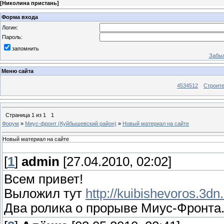
[
Николина пристань
]
Форма входа
Логин:
Пароль:
запомнить
Забыл
Меню сайта
4534512
Строит
Страница
1
из
1
1
Форум
»
Миус-фронт (Куйбышевский район)
»
Новый материал на сайте
Новый материал на сайте
[
1
]
admin
[27.04.2010, 02:02]
Всем привет!
Выложил тут
http://kuibishevoros.3dn
Два ролика о прорыве Миус-Фронта