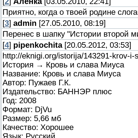
[
2
]
Алёнка
[03.05.2010, 22:41]
Приятно, когда о твоей родине слог
[
3
]
admin
[27.05.2010, 08:19]
Перенес в шапку "Истории второй м
[
4
]
pipenkochita
[20.05.2012, 03:53]
http://eknigi.org/istorija/143291-krov-i
История → Кровь и слава Миуса
Название: Кровь и слава Миуса
Автор: Пужаев Г.К.
Издательство: БАННЭР плюс
Год: 2008
Формат: DjVu
Размер: 5,66 мб
Качество: Хорошее
Язык: Русский