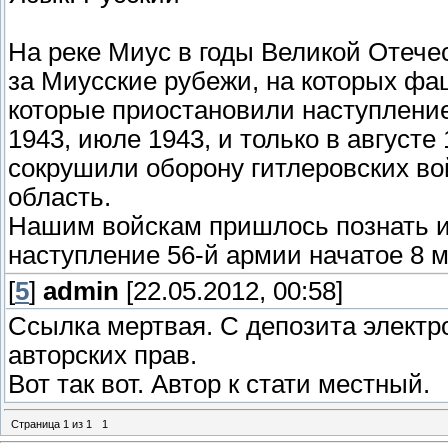
На реке Миус в годы Великой Отеч
за Миусские рубежи, на которых ф
которые приостановили наступление
1943, июле 1943, и только в август
сокрушили оборону гитлеровских во
область.
Нашим войскам пришлось познать и 
наступление 56-й армии начатое 8 м
[
5
]
admin
[22.05.2012, 00:58]
Ссылка мертвая. С депозита электр
авторских прав.
Вот так вот. Автор к стати местный.
Страница
1
из
1
1