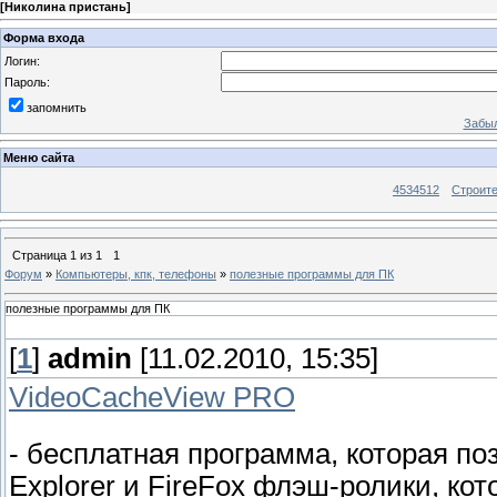
[
Николина пристань
]
Форма входа
Логин:
Пароль:
запомнить
Забыл
Меню сайта
4534512
Строит
Страница
1
из
1
1
Форум
»
Компьютеры, кпк, телефоны
»
полезные программы для ПК
полезные программы для ПК
[
1
]
admin
[11.02.2010, 15:35]
VideoCacheView PRO
- бесплатная программа, которая поз
Explorer и FireFox флэш-ролики, ко