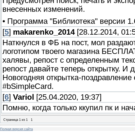
Предусмотрен поиск, печать и экспо
внесенных изменений.
• Программа "Библиотека" версии 1.
[
5
]
makarenko_2014
[28.12.2014, 01:
Наткнулся в ФБ на пост, мол разда
логотипом твоего магазина БЕСПЛА
халявы, репост с определенным тек
репост давайте теперь открытку. И 
Новогодняя открытка-поздравление 
#bSimpleCard.
[
6
]
Variol
[25.04.2020, 19:37]
Помню, когда только ккупил пк и н
Страница
1
из
1
1
Полная версия сайта