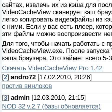
сайтах, извлечь их из кэша для пос
VideoCacheView сканирует кэш брау
легко копировать видеофайлы из к
с ними. Если у вас есть плеер, кот
эти файлы можно воспроизвести неп
Для того, чтобы начать работать с 
VideoCacheView.exe. После запуска
кэша браузера. Это займет всего 5-3
Скачать VideoCacheView Pro 1.42
[
2
]
andro72
[17.02.2010, 20:26]
против винлоков
[
3
]
admin
[12.03.2010, 21:15]
NOD 32 v.2.7 (базы обновляется)