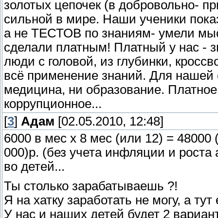
золотых цепочек (в добровольно- п
сильной в мире. Наши ученики пок
а не ТЕСТОВ по знаниям- умели мыс
сделали платным! Платный у нас - зн
люди с головой, из глубинки, кросс
всё применение знаний. Для наше
медицина, ни образование. Платное 
коррупционное...
[
3
]
Адам
[02.05.2010, 12:48]
6000 в мес х 8 мес (или 12) = 48000 (
000)р. (без учета инфляции и роста 
во детей...
Ты столько зарабатываешь ?!
Я на хатку заработать не могу, а тут
У нас и наших детей будет 2 вариант