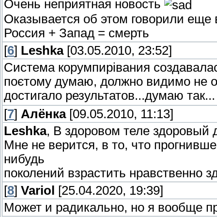
Очень неприятная новость
Оказывается об этом говорили еще в
Россия + Запад = смерть
[
6
]
Leshka
[03.05.2010, 23:52]
Система корумпирівания создавалас
поєтому думаю, должно видимо не од
достигало результатов...думаю так..
[
7
]
Алёнка
[09.05.2010, 11:13]
Leshka
, В здоровом теле здоровый 
Мне не верится, в то, что прогнивш
нибудь
поколений взрастить нравственно зд
[
8
]
Variol
[25.04.2020, 19:39]
Может и радикально, но я вообще п