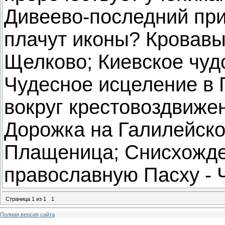
Дивеево-последний при
плачут иконы? Кровавы
Щелково; Киевское чуд
Чудесное исцеление в 
вокруг крестовоздвиже
Дорожка на Галилейском
Плащеница; Снисхожде
православную Пасху -
Страница
1
из
1
1
Полная версия сайта