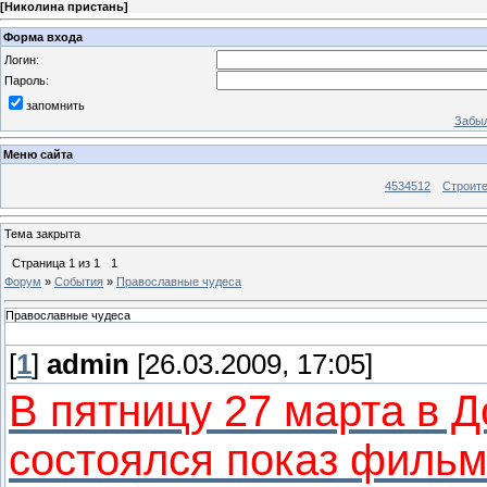
[
Николина пристань
]
Форма входа
Логин:
Пароль:
запомнить
Забыл
Меню сайта
4534512
Строит
Тема закрыта
Страница
1
из
1
1
Форум
»
События
»
Православные чудеса
Православные чудеса
[
1
]
admin
[26.03.2009, 17:05]
В пятницу 27 марта в Д
состоялся показ филь