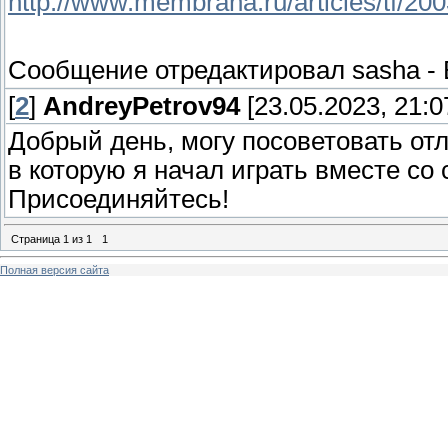
http://www.membrana.ru/articles/tf/20
Сообщение отредактировал
sasha
-
[
2
]
AndreyPetrov94
[23.05.2023, 21:0
Добрый день, могу посоветовать отл
в которую я начал играть вместе со
Присоединяйтесь!
Страница
1
из
1
1
Полная версия сайта