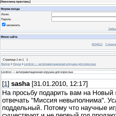
[
Николина пристань
]
Форма входа
Логин:
Пароль:
запомнить
Забыл
Меню сайта
4534512
Строит
Страница
1
из
1
1
Форум
»
Наука
»
Levitron — антигравитационная игрушка для взрослых
Levitron — антигравитационная игрушка для взрослых
[
1
]
sasha
[31.01.2010, 12:17]
На просьбу подарить вам на Новый 
отвечать "Миссия невыполнима". Ус
поддельный. Потому что научные и
существуют и не первый год продают