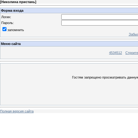
[
Николина пристань
]
Форма входа
Логин:
Пароль:
запомнить
Забыл
Меню сайта
4534512
Строит
Гостям запрещено просматривать данную 
Полная версия сайта