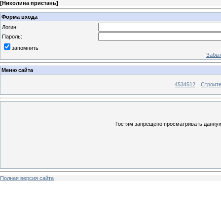
[
Николина пристань
]
Форма входа
Логин:
Пароль:
запомнить
Забыл
Меню сайта
4534512
Строит
Гостям запрещено просматривать данную 
Полная версия сайта