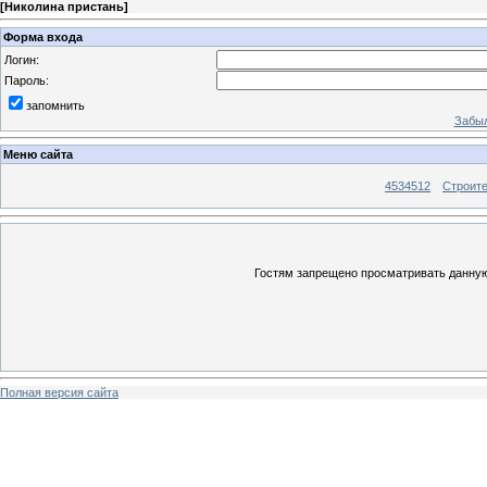
[
Николина пристань
]
Форма входа
Логин:
Пароль:
запомнить
Забыл
Меню сайта
4534512
Строит
Гостям запрещено просматривать данную 
Полная версия сайта