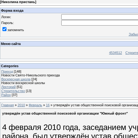
[
Николина пристань
]
Форма входа
Логин:
Пароль:
запомнить
Забыл
Меню сайта
4534512
Строит
Categories
Приход
[148]
Новости Свято-Никольского прихода
Воскресная школа
[24]
Новости воскресной школы
Лекторий
[51]
Строительство
[13]
Район
[37]
Главная
»
2010
»
Февраль
»
16
» утверждён устав общественной поисковой организа
утверждён устав общественной поисковой организации "Южный фронт"
4 февраля 2010 года, заседанием у
района, был утверждён устав обще