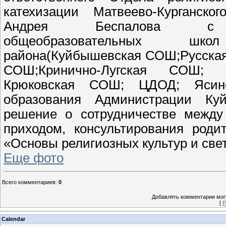
катехизации Матвеево-Курганско
Андрея Беспалова с р
общеобразовательных шко
района(Куйбышевская СОШ;Русска
СОШ;Кринично-Лугская СОШ; 
Крюковская СОШ; ЦДОД; Ясин
образования Администрации Ку
решение о сотрудничестве между
приходом, консультирования роди
«Основы религиозных культур и свет
Еще фото
Всего комментариев
:
0
Добавлять комментарии могу
[
Р
Calendar