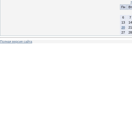
Пн
Вт
6
7
13
14
20
21
27
28
Полная версия сайта