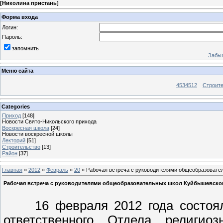
[
Николина пристань
]
Форма входа
Логин:
Пароль:
запомнить
Забыл
Меню сайта
4534512
Строит
Categories
Приход
[148]
Новости Свято-Никольского прихода
Воскресная школа
[24]
Новости воскресной школы
Лекторий
[51]
Строительство
[13]
Район
[37]
Главная
»
2012
»
Февраль
»
20
» Рабочая встреча с руководителями общеобразовате
Рабочая встреча с руководителями общеобразовательных школ Куйбышевско
16 февраля 2012 года состояла
ответственного Отдела религио