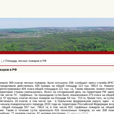
»
1
» Площадь лесных пожаров в РФ
жаров в РФ
зникло 369 очагов лесных пожаров, было потушено 338, сообщает пресс-служба МЧС
, продолжали действовать 438 пожара на общей площади 113 тыс. 990,5 га. Накану
регистрировано 404 очага общей площадью 121 тыс. га. Таким образом, можно отмети
ерритории страны уменьшилась. Всего на сегодняшний день на территории РФ зарег
том числе 74 - торфяных. За прошедшие сутки было локализовано 273 очага на общей
ют 57 крупных очагов лесных пожаров на площади 64 тыс. 713 га. Кроме того, за сут
йствовать 18 очагов, в том числе три - в Уральском федеральном округе, один - 
 начала пожароопасного периода 2010 года на территории Российской Федерации возн
 общей площади 557 тыс. 796,6 га, в том числе 831 торфяных пожаров на общей 
ии. Также в течение суток произошло 416 техногенных пожаров, из них 308 пож
гибших, 71 человек спасен, 91 человек пострадал.
01 августа 2010г.