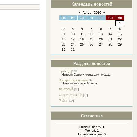
Календарь новостей
«
Август 2010
»
Пн
Вт
Ср
Чт
Пт
Сб
Вс
1
2
3
4
5
6
7
8
9
10
11
12
13
14
15
16
17
18
19
20
21
22
23
24
25
26
27
28
29
30
31
Разделы новостей
Приход
[148]
Новости Свято-Никольского прихода
Воскресная школа
[24]
Новости воскресной школы
Лекторий
[51]
Строительство
[13]
Район
[37]
Статистика
Онлайн всего:
1
Гостей:
1
Пользователей:
0