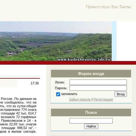
Приветствую Вас
Гость
!
Форма входа
Логин:
17:36
Пароль:
запомнить
 России. По данным на
Забыл пароль
|
Регистрация
не сообщалось, что на
ть, что за сутки общая
истрировано 774 очага
Поиск
 площади 42 тыс. 614,7
ки возникло 72 торфяных
в Приволжском и 14 - в
икло 22,93 тыс. очагов
площади 998,52 га", -
аров в жилом секторе.