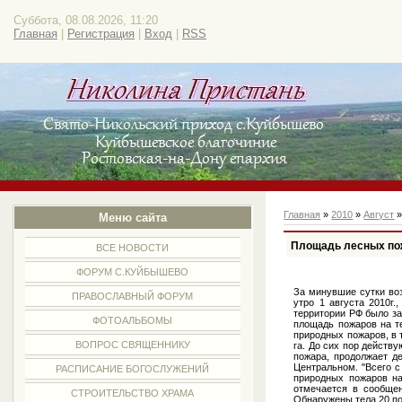
Суббота, 08.08.2026, 11:20
Главная
|
Регистрация
|
Вход
|
RSS
Главная
»
2010
»
Август
Меню сайта
Площадь лесных по
ВСЕ НОВОСТИ
ФОРУМ С.КУЙБЫШЕВО
За минувшие сутки во
ПРАВОСЛАВНЫЙ ФОРУМ
утро 1 августа 2010г.
территории РФ было за
ФОТОАЛЬБОМЫ
площадь пожаров на т
природных пожаров, в 
ВОПРОС СВЯЩЕННИКУ
га. До сих пор действу
пожара, продолжает де
Центральном. "Всего с
РАСПИСАНИЕ БОГОСЛУЖЕНИЙ
природных пожаров на
отмечается в сообщен
СТРОИТЕЛЬСТВО ХРАМА
Обнаружены тела 20 по