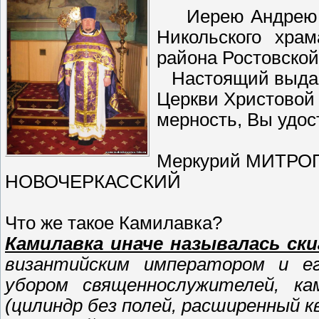
Иерею Андрею А
Никольского храм
района Ростовской
Настоящий выдан 
Церкви Христовой 
мерность, Вы удо
Меркурий МИТРО
НОВОЧЕРКАССКИЙ
Что же такое Камилавка?
Камилавка иначе называлась скиа
византийским императором и ег
убором священнослужителей, ка
(цилиндр без полей, расширенный кв