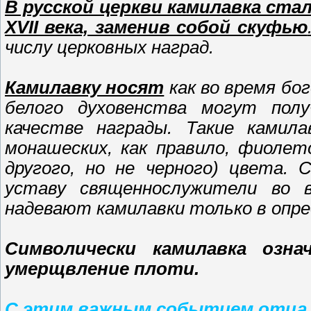
В русской церкви камилавка ст
XVII века, заменив собой скуфью
числу церковных наград.
Камилавку носят
как во время бо
белого духовенства могут
пол
качестве награды. Такие камил
монашеских, как правило, фиолет
другого, но не черного) цвета. 
уставу священнослужители во в
надевают камилавки только в опр
Символически камилавка озн
умерщвление плоти.
С этим важным событием отца 