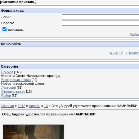
[
Николина пристань
]
Форма входа
Логин:
Пароль:
запомнить
Забыл
Меню сайта
4534512
Строит
Categories
Приход
[148]
Новости Свято-Никольского прихода
Воскресная школа
[24]
Новости воскресной школы
Лекторий
[51]
Строительство
[13]
Район
[37]
Главная
»
2012
»
Апрель
»
13
» Отец Андрей удостоился права ношения КАМИЛАВКИ
Отец Андрей удостоился права ношения КАМИЛАВКИ