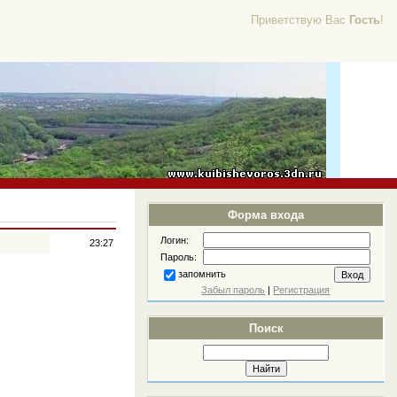
Приветствую Вас
Гость
!
Форма входа
Логин:
23:27
Пароль:
запомнить
Забыл пароль
|
Регистрация
Поиск