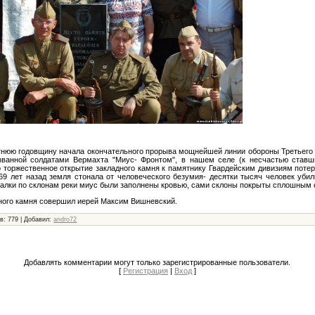
нюю годовщину начала окончательного прорыва мощнейшей линии обороны Третьего 
азванной солдатами Вермахта "Миус- Фронтом", в нашем селе (к несчастью став
 торжественное открытие закладного камня к памятнику Гвардейским дивизиям поте
а 69 лет назад земля стонала от человеческого безумия- десятки тысяч человек убил
 балки по склонам реки миус были заполнены кровью, сами склоны покрыты сплошным
ного камня совершил иерей Максим Вишневский.
в: 779 | Добавил:
andro72
Добавлять комментарии могут только зарегистрированные пользователи.
[
Регистрация
|
Вход
]