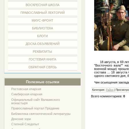
ВОСКРЕСНАЯ ШКОЛА
ПРАВОСЛАВНЫЙ ЛЕКТОРИЙ
МИУС-ФРОНТ
БИБЛИОТЕКА
БЛОГИ
ДОСКА ОБЪЯВЛЕНИЙ
РЕКВИЗИТЫ
ГОСТЕВАЯ КНИГА
18 августа, в 69 лет
"Восточного вала"" н
ОБРАТНАЯ СВЯЗЬ
военной мощи) прошло
состава ... 18 август
одного светового дня,
Полезные ссылки
Чин осыещения заклад
Ростовская епархия
Категория:
Район
| Просмотро
Симбирская епархия
Всего комментариев:
0
Официальный сайт Валаамского
монастыря
Православный портал Предание
Библиотека святоотеческой литературы
Донские зори
Степной Следопыт