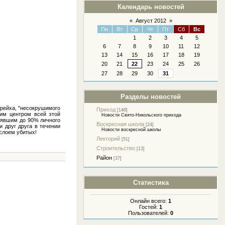
Календарь новостей
«
Август 2012
»
Пн
Вт
Ср
Чт
Пт
Сб
Вс
1
2
3
4
5
6
7
8
9
10
11
12
13
14
15
16
17
18
19
20
21
22
23
24
25
26
27
28
29
30
31
Разделы новостей
рейха, "несокрушимого
Приход
[148]
шим центром всей этой
Новости Свято-Никольского прихода
рявшим до 90% личного
Воскресная школа
[24]
и друг друга в течении
Новости воскресной школы
 слоем убитых!
Лекторий
[51]
Строительство
[13]
Район
[37]
Статистика
Онлайн всего:
1
Гостей:
1
Пользователей:
0