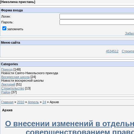
[
Николина пристань
]
Форма входа
Логин:
Пароль:
запомнить
Забыл
Меню сайта
4534512
Строит
Categories
Приход
[148]
Новости Свято-Никольского прихода
Воскресная школа
[24]
Новости воскресной школы
Лекторий
[51]
Строительство
[13]
Район
[37]
Главная
»
2010
»
Апрель
»
24
» Архив
Архив
О внесении изменений в отдельн
совершенствованием право