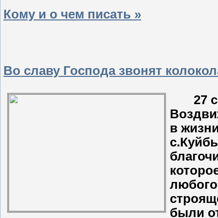
Кому и о чем писать »
Во славу Господа звонят колокол
27 сен
Воздви
в жизн
с.Куйб
благоч
которо
любого
строящ
были о