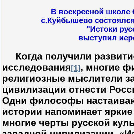
В воскресной школе 
с.Куйбышево состоялся 
"Истоки рус
выступил иер
Когда получили развити
исследования
, многие 
[1]
религиозные мыслители з
цивилизации отнести Рос
Одни философы настаивают
истории напоминает яркие
многие черты русской кул
западной цивилизации
. «