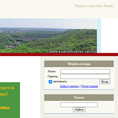
Приветствую Вас
Гость
!
Форма входа
Логин:
Пароль:
запомнить
Забыл пароль
|
Регистрация
Поиск