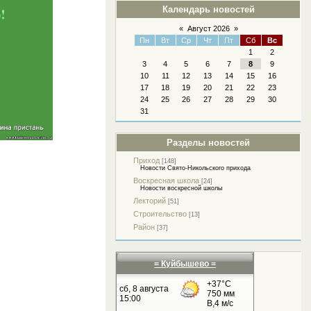
Календарь новостей
«
Август 2026
»
Пн
Вт
Ср
Чт
Пт
Сб
Вс
1
2
3
4
5
6
7
8
9
10
11
12
13
14
15
16
17
18
19
20
21
22
23
24
25
26
27
28
29
30
31
Разделы новостей
Приход
[148]
Новости Свято-Никольского прихода
Воскресная школа
[24]
Новости воскресной школы
Лекторий
[51]
Строительство
[13]
Район
[37]
= Куйбышево =