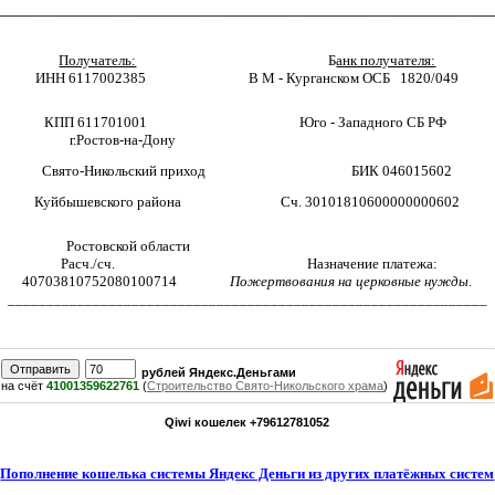
________________________________________________________
Получатель:
Б
анк получателя:
ИНН 6117002385
В М - Курганском ОСБ
1820/049
КПП 611701001
Юго - Западного СБ РФ
г.Ростов-на-Дону
Свято-Никольский приход
БИК 046015602
Куйбышевского района
Сч. 30101810600000000602
Ростовской области
Расч./сч.
Назначение платежа:
40703810752080100714
Пожертвования на церковные нужды
.
______________________________________________________________
рублей Яндекс.Деньгами
на счёт
41001359622761
(
Строительство Свято-Никольского храма
)
Qiwi
кошелек +79612781052
Пополнение кошелька системы Яндекс Деньги из других платёжных систем
________________________________________________________