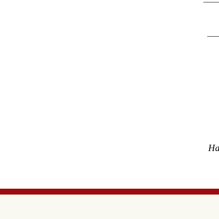
___
На