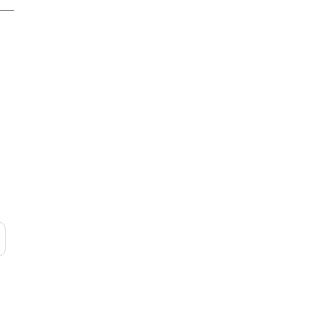
___
____