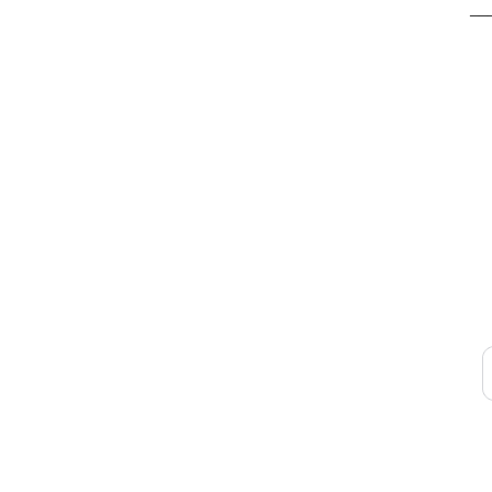
__
____