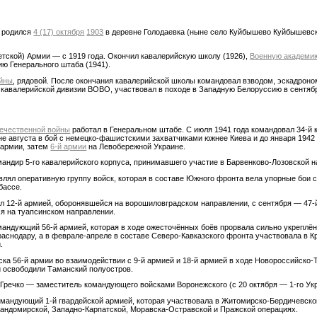
о родился
4 (17) октября
1903
в деревне Голодаевка (ныне село Куйбышево Куйбышевск
етской) Армии — с 1919 года. Окончил кавалерийскую школу (1926),
Военную академию
ию Генерального штаба (1941).
ойны
, рядовой. После окончания кавалерийской школы командовал взводом, эскадроно
кавалерийской дивизии ВОВО, участвовал в походе в Западную Белоруссию в сентябр
ечественной войны
работал в Генеральном штабе. С июля 1941 года командовал 34-й 
не августа в бой с немецко-фашистскими захватчиками южнее Киева и до января 1942
й армии, затем
6-й армии
на Левобережной Украине.
андир 5-го кавалерийского корпуса, принимавшего участие в Барвенково-Лозовской н
авлял оперативную группу войск, которая в составе Южного фронта вела упорные бои
бассе.
л 12-й армией, оборонявшейся на ворошиловградском направлении, с сентября — 47-
я на туапсинском направлении.
андующий 56-й армией, которая в ходе ожесточённых боёв прорвала сильно укреплё
раснодару, а в феврале-апреле в составе Северо-Кавказского фронта участвовала в 
.
ка 56-й армии во взаимодействии с 9-й армией и 18-й армией в ходе Новороссийско
 освободили Таманский полуостров.
 Гречко — заместитель командующего войсками Воронежского (с 20 октября — 1-го Ук
омандующий 1-й гвардейской армией, которая участвовала в Житомирско-Бердичевско
андомирской, Западно-Карпатской, Моравска-Остравской и Пражской операциях.