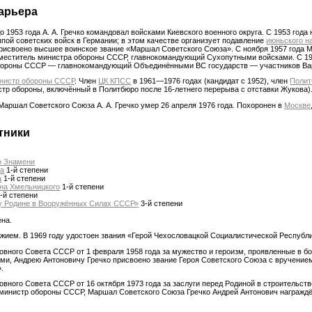
арьера
 1953 года А. А. Гречко командовал войсками Киевского военного округа. С 1953 года
ой советских войск в Германии; в этом качестве организует подавление
июньского н
 присвоено высшее воинское звание «Маршал Советского Союза». С ноября 1957 года
аместитель министра обороны СССР, главнокомандующий Сухопутными войсками. C 19
бороны СССР — главнокомандующий Объединёнными ВС государств — участников Вар
нистр обороны СССР
. Член
ЦК КПСС
в 1961—1976 годах (кандидат с 1952), член
Полит
стр обороны, включённый в Политбюро после 16-летнего перерыва с отставки Жукова)
аршал Советского Союза А. А. Гречко умер 26 апреля 1976 года. Похоронен в
Москве
тники
о Знамени
ва
1-й степени
а
1-й степени
на Хмельницкого
1-й степени
-й степени
у Родине в Вооружённых Силах СССР»
3-й степени
ена.
ием. В 1969 году удостоен звания «Герой Чехословацкой Социалистической Республи
вного Совета СССР от 1 февраля 1958 года за мужество и героизм, проявленные в бо
и, Андрею Антоновичу Гречко присвоено звание Героя Советского Союза с вручение
.
вного Совета СССР от 16 октября 1973 года за заслуги перед Родиной в строительств
инистр обороны СССР, Маршал Советского Союза Гречко Андрей Антонович награжд