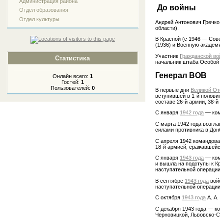
Администрация района
До войны
Отдел образования
Отдел культуры
Андрей Антонович Гречк
области).
В Красной (с 1946 — Сов
(1936) и Военную академ
Участник
Гражданской в
Статистика
начальник штаба Особой 
Генерал ВОВ
Онлайн всего:
1
Гостей:
1
Пользователей:
0
В первые дни
Великой От
вступившей в 1-й полови
составе 26-й армии, 38-
С января
1942 года
— ком
С марта 1942 года возгл
силами противника в Дон
С апреля 1942 командова
18-й армией, сражавшейс
С января
1943 года
— ком
и вышла на подступы к К
наступательной операции
В сентябре
1943 года
войс
наступательной операции
С октября
1943 года
А. А.
С декабря 1943 года — к
Черновицкой, Львовско-С