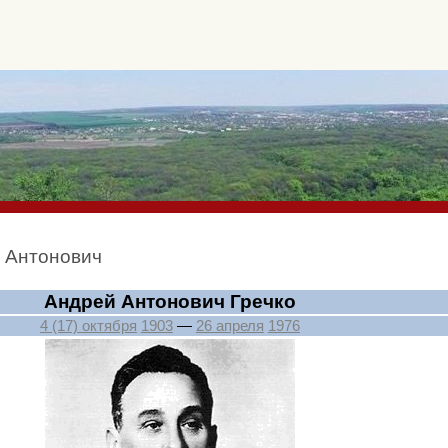
й Антонович
Андрей Антонович Гречко
4 (17) октября
1903
—
26 апреля
1976