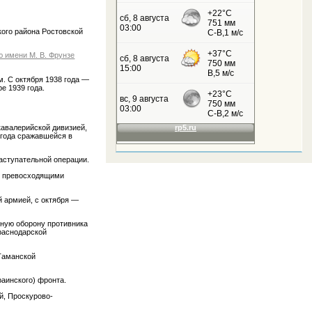
ого района Ростовской
 имени М. В. Фрунзе
м. С октября 1938 года —
е 1939 года.
кавалерийской дивизией,
 года сражавшейся в
аступательной операции.
 с превосходящими
й армией, с октября —
нную оборону противника
Краснодарской
-Таманской
раинского) фронта.
й, Проскурово-