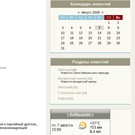
Календарь новостей
«
Август 2026
»
Пн
Вт
Ср
Чт
Пт
Сб
Вс
1
2
3
4
5
6
7
8
9
10
11
12
13
14
15
16
17
18
19
20
21
22
23
24
25
26
27
28
29
30
31
Разделы новостей
Приход
[148]
Новости Свято-Никольского прихода
Воскресная школа
[24]
Новости воскресной школы
Лекторий
[51]
Строительство
[13]
Район
[37]
= Куйбышево =
ый и партийный деятель,
лавнокомандующий