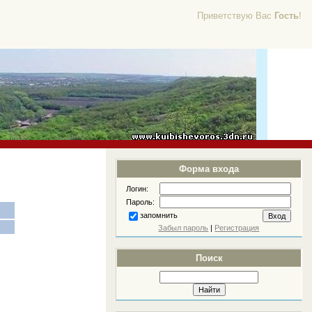
Приветствую Вас
Гость
!
Форма входа
Логин:
Пароль:
запомнить
Забыл пароль
|
Регистрация
Поиск