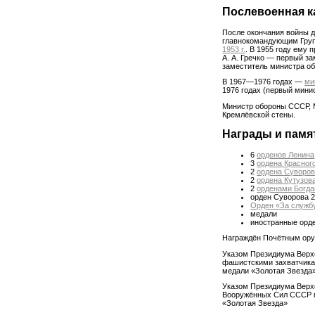
Послевоенная к
После окончания войны до
главнокомандующим Групп
1953 г.
. В 1955 году ему
А. А. Гречко — первый з
заместитель министра о
В 1967—1976 годах —
ми
1976 годах (первый мини
Министр обороны СССР, М
Кремлёвской стены.
Награды и памя
6
орденов Ленина
3
ордена Красног
2
ордена Суворо
2
ордена Кутузов
2
орденами Богда
орден Суворова 2
Орден «За служб
медали
иностранные орд
Награждён Почётным оруж
Указом Президиума Верхо
фашистскими захватчикам
медали «Золотая Звезда»
Указом Президиума Верхо
Вооружённых Сил СССР м
«Золотая Звезда»