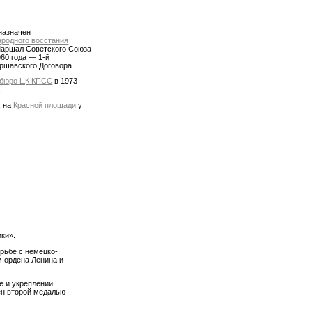
 назначен
ародного восстания
 Маршал Советского Союза
60 года — 1-й
шавского Договора.
бюро ЦК КПСС
в 1973—
.
, на
Красной площади
у
ки».
рьбе с немецко-
м ордена Ленина и
е и укреплении
ён второй медалью