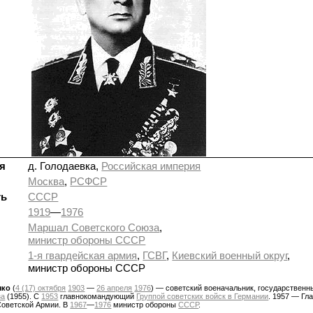
я
д. Голодаевка,
Российская империя
Москва
,
РСФСР
ть
СССР
1919
—
1976
Маршал Советского Союза
,
министр обороны СССР
1-я гвардейская армия
,
ГСВГ
,
Киевский военный округ
,
министр обороны СССР
чко
(
4 (17) октября
1903
—
26 апреля
1976
) — советский военачальник, государственн
за
(1955). C
1953
главнокомандующий
Группой советских войск в Германии
. 1957 — Г
оветской Армии. В
1967
—
1976
министр обороны
СССР
.